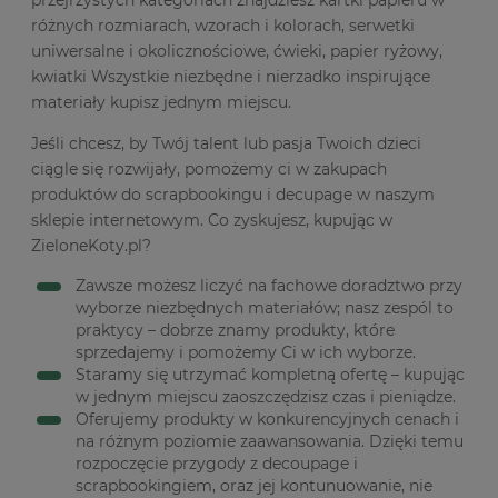
przejrzystych kategoriach znajdziesz kartki papieru w
różnych rozmiarach, wzorach i kolorach, serwetki
uniwersalne i okolicznościowe, ćwieki, papier ryżowy,
kwiatki Wszystkie niezbędne i nierzadko inspirujące
materiały kupisz jednym miejscu.
Jeśli chcesz, by Twój talent lub pasja Twoich dzieci
ciągle się rozwijały, pomożemy ci w zakupach
produktów do scrapbookingu i decupage w naszym
sklepie internetowym. Co zyskujesz, kupując w
ZieloneKoty.pl?
Zawsze możesz liczyć na fachowe doradztwo przy
wyborze niezbędnych materiałów; nasz zespól to
praktycy – dobrze znamy produkty, które
sprzedajemy i pomożemy Ci w ich wyborze.
Staramy się utrzymać kompletną ofertę – kupując
w jednym miejscu zaoszczędzisz czas i pieniądze.
Oferujemy produkty w konkurencyjnych cenach i
na różnym poziomie zaawansowania. Dzięki temu
rozpoczęcie przygody z decoupage i
scrapbookingiem, oraz jej kontunuowanie, nie