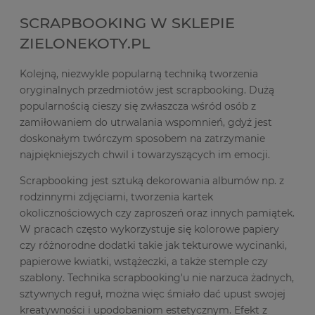
SCRAPBOOKING W SKLEPIE
ZIELONEKOTY.PL
Kolejną, niezwykle popularną techniką tworzenia
oryginalnych przedmiotów jest scrapbooking. Dużą
popularnością cieszy się zwłaszcza wśród osób z
zamiłowaniem do utrwalania wspomnień, gdyż jest
doskonałym twórczym sposobem na zatrzymanie
najpiękniejszych chwil i towarzyszących im emocji.
Scrapbooking jest sztuką dekorowania albumów np. z
rodzinnymi zdjęciami, tworzenia kartek
okolicznościowych czy zaproszeń oraz innych pamiątek.
W pracach często wykorzystuje się kolorowe papiery
czy różnorodne dodatki takie jak tekturowe wycinanki,
papierowe kwiatki, wstążeczki, a także stemple czy
szablony. Technika scrapbooking'u nie narzuca żadnych,
sztywnych reguł, można więc śmiało dać upust swojej
kreatywności i upodobaniom estetycznym. Efekt z