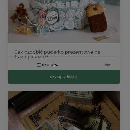
Jak ozdobić pudełko prezentowe na
każdą okazję?
seo
07-11-2024
czytaj całość »