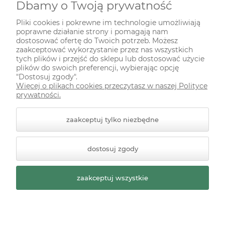
Dbamy o Twoją prywatność
INFORMACJE
Pliki cookies i pokrewne im technologie umożliwiają
poprawne działanie strony i pomagają nam
ODWIEDŹ NAS NA
dostosować ofertę do Twoich potrzeb. Możesz
zaakceptować wykorzystanie przez nas wszystkich
tych plików i przejść do sklepu lub dostosować użycie
plików do swoich preferencji, wybierając opcję
"Dostosuj zgody".
Więcej o plikach cookies przeczytasz w naszej Polityce
prywatności.
zaakceptuj tylko niezbędne
© 2026 zielonekoty.pl. Wszelkie prawa zastrzeżone.
dostosuj zgody
Styl graficzny ShopGadget.pl
Sklep internetowy Shoper
Premium
zaakceptuj wszystkie