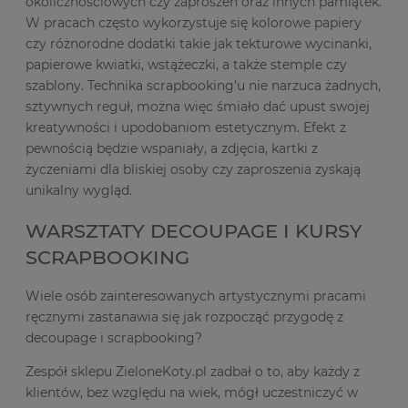
okolicznościowych czy zaproszeń oraz innych pamiątek.
W pracach często wykorzystuje się kolorowe papiery
czy różnorodne dodatki takie jak tekturowe wycinanki,
papierowe kwiatki, wstążeczki, a także stemple czy
szablony. Technika scrapbooking'u nie narzuca żadnych,
sztywnych reguł, można więc śmiało dać upust swojej
kreatywności i upodobaniom estetycznym. Efekt z
pewnością będzie wspaniały, a zdjęcia, kartki z
życzeniami dla bliskiej osoby czy zaproszenia zyskają
unikalny wygląd.
WARSZTATY DECOUPAGE I KURSY
SCRAPBOOKING
Wiele osób zainteresowanych artystycznymi pracami
ręcznymi zastanawia się jak rozpocząć przygodę z
decoupage i scrapbooking?
Zespół sklepu ZieloneKoty.pl zadbał o to, aby każdy z
klientów, bez względu na wiek, mógł uczestniczyć w