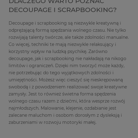
DLACZEGO WARTO POZNAĆ
DECOUPAGE I SCRAPBOOKING?
Decoupage i scrapbooking są niezwykle kreatywną i
odprężającą formą spędzania wolnego czasu. Nie tylko
rozwijają talenty twórcze, ale także zdolności manualne.
Co więcej, techniki te mają niezwykle relaksujący i
korzystny wpływ na ludzką psychikę. Zarówno
decoupage, jak i scrapbooking nie nakładają na nikogo
limitów i ograniczeń. Dzięki nim tworzyć może każdy,
nie potrzebując do tego wyjątkowych zdolności i
umiejętności. Możesz więc cieszyć się nieskrępowaną
swobodą i z powodzeniem realizować swoje kreatywne
zamysły. Jest to również świetna forma spędzenia
wolnego czasu razem z dziećmi, która wesprze rozwój
najmłodszych. Malowanie, klejenie, ozdabianie jest
zalecane maluchom i osobom dorosłym z dysleksją i
zaburzeniami w rozwoju motoryki małej.