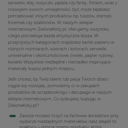
serwetki, klej, nożyczki, pędzle czy farby. Potem, wraz z
rozwojem swoich umiejętności, być może będziesz
potrzebować innych produktów np. tuszów, stempli,
foremek czy szablonów. W naszym sklepie
internetowym ZieloneKoty.pl. oferujemy wszystko,
czego potrzebuje każda artystyczna dusza. W
przejrzystych kategoriach znajdziesz kartki papieru w
różnych rozmiarach, wzorach i kolorach, serwetki
uniwersalne i okolicznościowe, ćwieki, papier ryżowy,
kwiatki Wszystkie niezbędne i nierzadko inspirujące
materiały kupisz jednym miejscu.
Jeśli chcesz, by Twój talent lub pasja Twoich dzieci
ciągle się rozwijały, pomożemy ci w zakupach
produktów do scrapbookingu i decupage w naszym
sklepie internetowym. Co zyskujesz, kupując w
ZieloneKoty.pl?
Zawsze możesz liczyć na fachowe doradztwo przy
wyborze niezbędnych materiałów; nasz zespól to
praktycy – dobrze znamy produkty, które