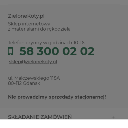
ZieloneKoty.pl
Sklep internetowy
z materiałami do rękodzieła
Telefon czynny w godzinach 10-16:
58 300 02 02
ul. Malczewskiego 118A
80-112 Gdańsk
Nie prowadzimy sprzedaży stacjonarnej!
SKŁADANIE ZAMÓWIEŃ