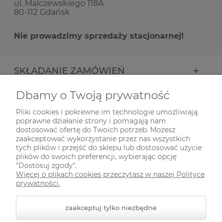
ul. Malczewskiego 118A
80-112 Gdańsk
Nie prowadzimy sprzedaży stacjonarnej!
SKŁADANIE ZAMÓWIEŃ
Dbamy o Twoją prywatność
INFORMACJE
Pliki cookies i pokrewne im technologie umożliwiają
poprawne działanie strony i pomagają nam
ODWIEDŹ NAS NA
dostosować ofertę do Twoich potrzeb. Możesz
zaakceptować wykorzystanie przez nas wszystkich
tych plików i przejść do sklepu lub dostosować użycie
plików do swoich preferencji, wybierając opcję
"Dostosuj zgody".
Więcej o plikach cookies przeczytasz w naszej Polityce
prywatności.
zaakceptuj tylko niezbędne