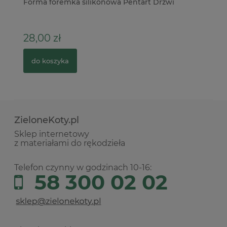
Forma foremka silikonowa Pentart Drzwi
No
ka
28,00 zł
2
do koszyka
ZieloneKoty.pl
Sklep internetowy
z materiałami do rękodzieła
Telefon czynny w godzinach 10-16:
58 300 02 02