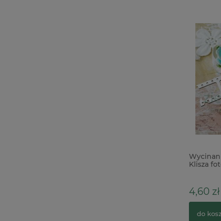
Dodatki Tim Holtz Idea-Ology
Wycinan
Halloween Typography 72szt / literki
Klisza fot
2cm
4,60 zł
39,00 zł
64,00 zł
Cena regularna:
do kos
do koszyka