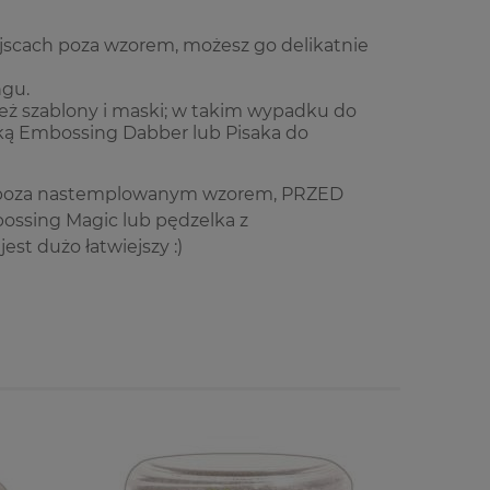
iejscach poza wzorem, możesz go delikatnie
gu.
eż szablony i maski; w takim wypadku do
ką
Embossing Dabber
lub
Pisaka do
h, poza nastemplowanym wzorem, PRZED
ossing Magic
lub pędzelka z
est dużo łatwiejszy :)