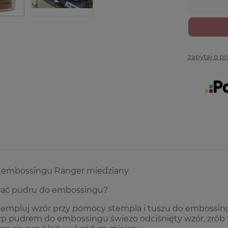
zapytaj o p
 embossingu Ranger miedziany
ać pudru do embossingu?
empluj wzór przy pomocy stempla i tuszu do embossin
p pudrem do embossingu świeżo odciśnięty wzór, zrób t