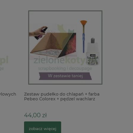
rylowych
Zestaw pudełko do chlapań + farba
Baza HDF
Pebeo Colorex + pędzel wachlarz
pieniądz
20cm
44,00 zł
18,00 z
zobacz więcej
do kosz