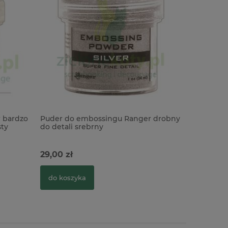
 bardzo
Puder do embossingu Ranger drobny
Puder do
sty
do detali srebrny
drobny do
29,00 zł
29,00 zł
do koszyka
do kosz