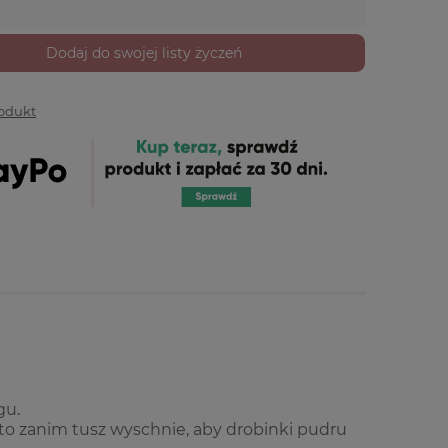
Dodaj do swojej listy życzeń
rodukt
gu.
o zanim tusz wyschnie, aby drobinki pudru