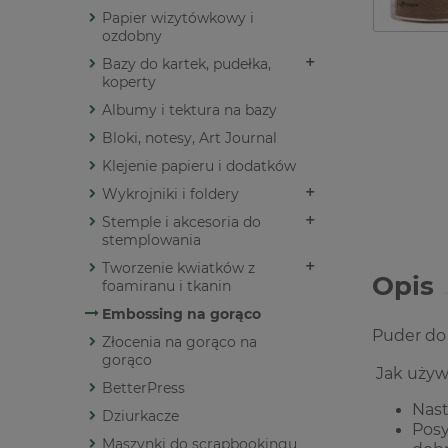
Papier wizytówkowy i
ozdobny
Bazy do kartek, pudełka,
koperty
Albumy i tektura na bazy
Bloki, notesy, Art Journal
Klejenie papieru i dodatków
Wykrojniki i foldery
Stemple i akcesoria do
stemplowania
Tworzenie kwiatków z
Opis
foamiranu i tkanin
Embossing na gorąco
Puder do
Złocenia na gorąco na
gorąco
Jak używ
BetterPress
Nast
Dziurkacze
Posy
Maszynki do scrapbookingu