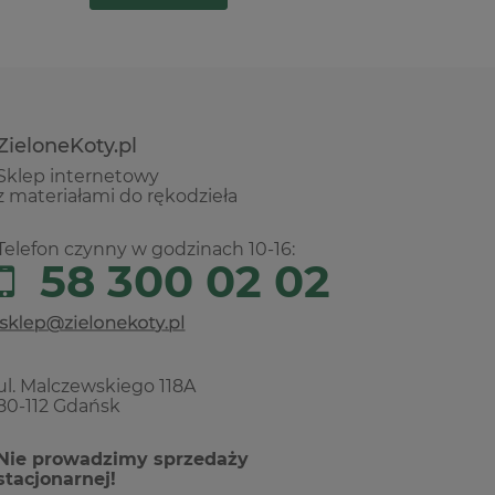
ZieloneKoty.pl
Sklep internetowy
z materiałami do rękodzieła
Telefon czynny w godzinach 10-16:
58 300 02 02
ul. Malczewskiego 118A
80-112 Gdańsk
Nie prowadzimy sprzedaży
stacjonarnej!