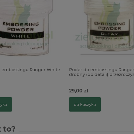
o embossingu Ranger White
Puder do embossingu Ranger
drobny (do detali) przezroczy
29,00 zł
zyka
do koszyka
 to?