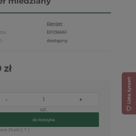
r miedziany
Ranger
tu:
EPJ36661
ć:
dostępny
 zł
Lista życzeń
-
+
szt.
do koszyka
jesz
29
pkt [
?
]