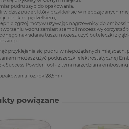
ze się przykleiły w każdym miejscu.
iar pudru zsyp do opakowania.
li widzisz puder, który przykleił się w niepożądanych m
ąć cienkim pędzelkiem;
ępnie zgrzej motyw używając
nagrzewnicy do embossin
 tworzeniu wzoru zamiast stempli możesz wykorzystać t
dnego nakładania tuszu możesz użyć buteleczki z gąb
ossingu.
nąć przyklejania się pudru w niepożądanych miejscac
aniem możesz użyć poduszeczki elektrostatycznej
Emb
EK Success Powder Tool
- z tymi narzędziami embossing j
opakowania 1oz. (ok 28,5ml)
ukty powiązane