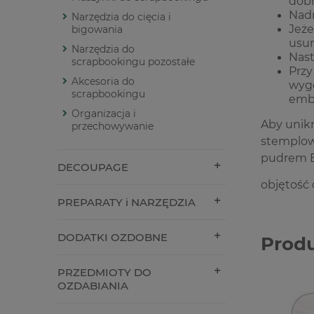
dobr
Nadm
Narzędzia do cięcia i
Jeże
bigowania
usun
Narzędzia do
Nast
scrapbookingu pozostałe
Przy
Akcesoria do
wygo
scrapbookingu
emb
Organizacja i
Aby unik
przechowywanie
stemplow
pudrem
DECOUPAGE
objętość 
PREPARATY i NARZĘDZIA
DODATKI OZDOBNE
Prod
PRZEDMIOTY DO
OZDABIANIA