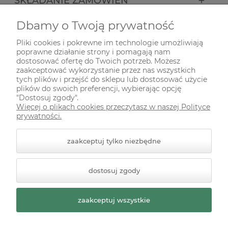
SKŁADANIE ZAMÓWIEŃ
Dbamy o Twoją prywatność
INFORMACJE
Pliki cookies i pokrewne im technologie umożliwiają
poprawne działanie strony i pomagają nam
ODWIEDŹ NAS NA
dostosować ofertę do Twoich potrzeb. Możesz
zaakceptować wykorzystanie przez nas wszystkich
tych plików i przejść do sklepu lub dostosować użycie
plików do swoich preferencji, wybierając opcję
"Dostosuj zgody".
Więcej o plikach cookies przeczytasz w naszej Polityce
prywatności.
zaakceptuj tylko niezbędne
© 2026 zielonekoty.pl. Wszelkie prawa zastrzeżone.
dostosuj zgody
Styl graficzny ShopGadget.pl
Sklep internetowy Shoper
Premium
zaakceptuj wszystkie