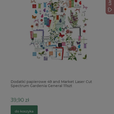
Dodatki papierowe 49 and Market Laser Cut
Bo
Spectrum Gardenia General 111szt
el
39,90 zł
1
do koszyka