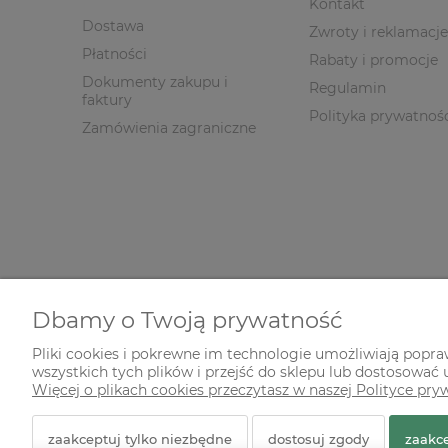
Kontakt
Dostawa
Zwroty i reklamacje
Płatności
Rabaty i promocje
Dokumenty zakupu i
Regulamin
faktury
Polityka prywatnoś
Zamówienia zagraniczne
Dbamy o Twoją prywatność
Pliki cookies i pokrewne im technologie umożliwiają popr
wszystkich tych plików i przejść do sklepu lub dostosować u
© 2026 zielonekoty.pl. Wszelkie prawa zastrzeżone.
Więcej o plikach cookies przeczytasz w naszej Polityce pry
Styl graficzny ShopGadget.pl
Sklep internetowy Shope
zaakceptuj tylko niezbędne
dostosuj zgody
zaakce