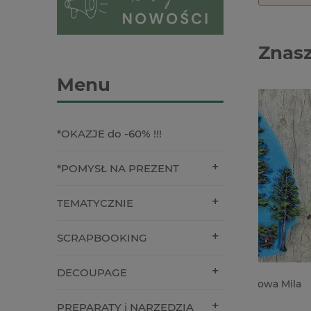
Znasz
Menu
*OKAZJE do -60% !!!
*POMYSŁ NA PREZENT
TEMATYCZNIE
SCRAPBOOKING
DECOUPAGE
Forma foremka silikonowa Mila
Stempel 
Project las sosnowy
Pamiątka
PREPARATY i NARZĘDZIA