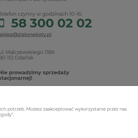
Telefon czynny w godzinach 10-16:
58 300 02 02
ul. Malczewskiego 118A
80-112 Gdańsk
Nie prowadzimy sprzedaży
stacjonarnej!
ich potrzeb. Możesz zaakceptować wykorzystanie przez nas
zgody".