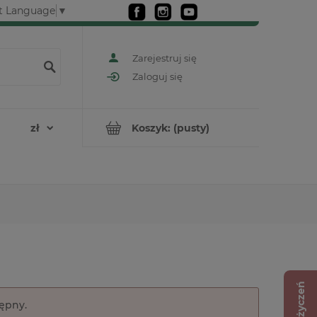
t Language
▼
Zarejestruj się
Zaloguj się
Koszyk:
(pusty)
Lista życzeń
tępny.