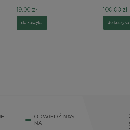
ł
100,00 zł
zyka
do koszyka
JE
ODWIEDŹ NAS
NA