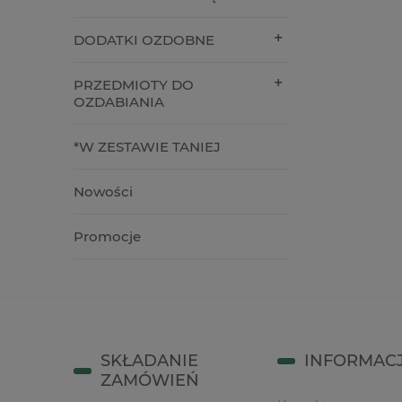
59,90 zł
19,00 z
DODATKI OZDOBNE
do koszyka
do kos
PRZEDMIOTY DO
OZDABIANIA
*W ZESTAWIE TANIEJ
Nowości
Promocje
SKŁADANIE
INFORMAC
ZAMÓWIEŃ