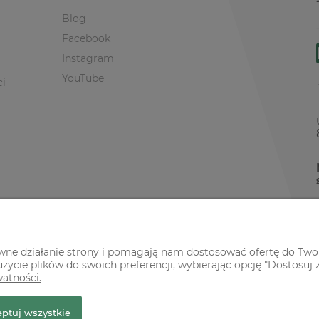
Blog
Facebook
Instagram
YouTube
ci
awne działanie strony i pomagają nam dostosować ofertę do Two
życie plików do swoich preferencji, wybierając opcję "Dostosuj 
watności.
r Premium
ptuj wszystkie