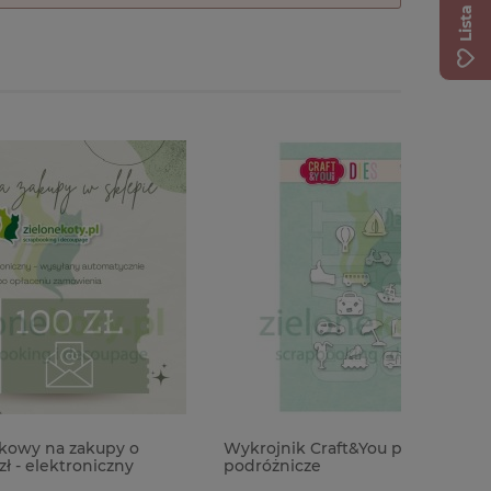
o
Wykrojnik Craft&You piktogramy
Kubek do 
podróżnicze
pojemnoś