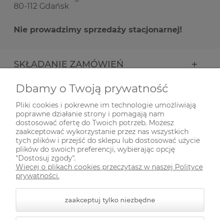
80-112 Gdańsk
Nie prowadzimy sprzedaży stacjonarnej!
SKŁADANIE ZAMÓWIEŃ
Dbamy o Twoją prywatność
INFORMACJE
Pliki cookies i pokrewne im technologie umożliwiają
poprawne działanie strony i pomagają nam
ODWIEDŹ NAS NA
dostosować ofertę do Twoich potrzeb. Możesz
zaakceptować wykorzystanie przez nas wszystkich
tych plików i przejść do sklepu lub dostosować użycie
plików do swoich preferencji, wybierając opcję
"Dostosuj zgody".
Więcej o plikach cookies przeczytasz w naszej Polityce
prywatności.
zaakceptuj tylko niezbędne