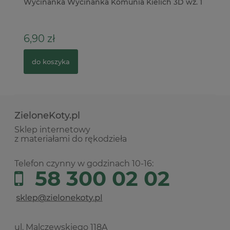
Wycinanka Wycinanka Komunia Kielich 3D wz. 1
Fo
6,90 zł
5
do koszyka
ZieloneKoty.pl
Sklep internetowy
z materiałami do rękodzieła
Telefon czynny w godzinach 10-16:
58 300 02 02
ul. Malczewskiego 118A