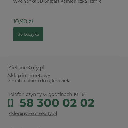
Wycinanka 3D Snipart Kamieniczka 11cm x
Ta
m
10,90 zł
1
do koszyka
ZieloneKoty.pl
Sklep internetowy
z materiałami do rękodzieła
Telefon czynny w godzinach 10-16:
58 300 02 02