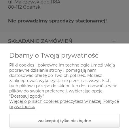
ul. Malczewskiego 118A
80-112 Gdańsk
Nie prowadzimy sprzedaży stacjonarnej!
SKŁADANIE ZAMÓWIEŃ
Dbamy o Twoją prywatność
INFORMACJE
Pliki cookies i pokrewne im technologie umożliwiają
poprawne działanie strony i pomagają nam
ODWIEDŹ NAS NA
dostosować ofertę do Twoich potrzeb. Możesz
zaakceptować wykorzystanie przez nas wszystkich
tych plików i przejść do sklepu lub dostosować użycie
plików do swoich preferencji, wybierając opcję
"Dostosuj zgody".
Więcej o plikach cookies przeczytasz w naszej Polityce
prywatności.
zaakceptuj tylko niezbędne