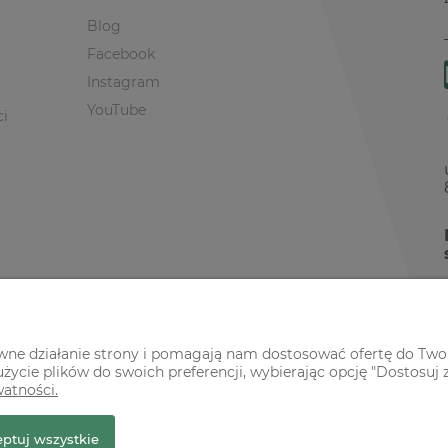
Blog
Facebook
Instagram
YouTube
ci
awne działanie strony i pomagają nam dostosować ofertę do Two
życie plików do swoich preferencji, wybierając opcję "Dostosuj 
watności.
r Premium
ptuj wszystkie