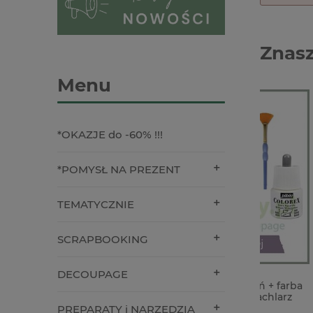
Znasz
Menu
*OKAZJE do -60% !!!
*POMYSŁ NA PREZENT
TEMATYCZNIE
SCRAPBOOKING
DECOUPAGE
Zestaw pudełko do chlapań + farba
Forma fo
Pebeo Colorex + pędzel wachlarz
Finnabai
kobiet r
PREPARATY i NARZĘDZIA