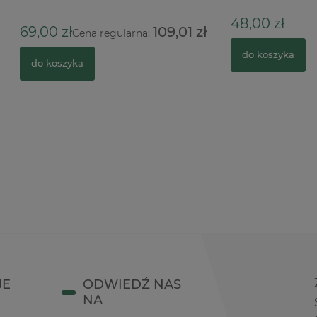
48,00 zł
ł
109,01 zł
Cena regularna:
do koszyka
zyka
JE
ODWIEDŹ NAS
NA