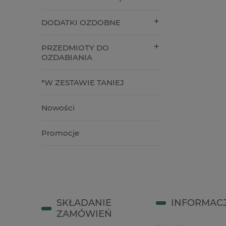
44,00 zł
69,00 z
DODATKI OZDOBNE
zobacz więcej
do kos
PRZEDMIOTY DO
OZDABIANIA
*W ZESTAWIE TANIEJ
Nowości
Promocje
SKŁADANIE
INFORMAC
ZAMÓWIEŃ