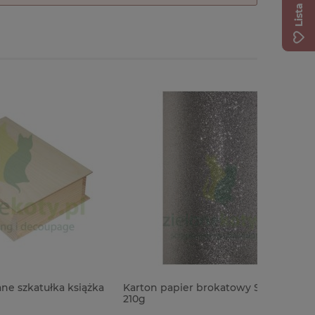
książka
Karton papier brokatowy Srebrny A4 /
Wycinank
210g
Chłopiec 