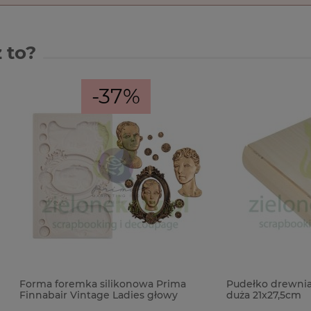
 to?
-37%
remka silikonowa Prima
Pudełko drewniane szkatułka 
r Vintage Ladies głowy
duża 21x27,5cm
amka