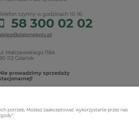
Telefon czynny w godzinach 10-16:
58 300 02 02
ul. Malczewskiego 118A
80-112 Gdańsk
Nie prowadzimy sprzedaży
stacjonarnej!
ich potrzeb. Możesz zaakceptować wykorzystanie przez nas
zgody".