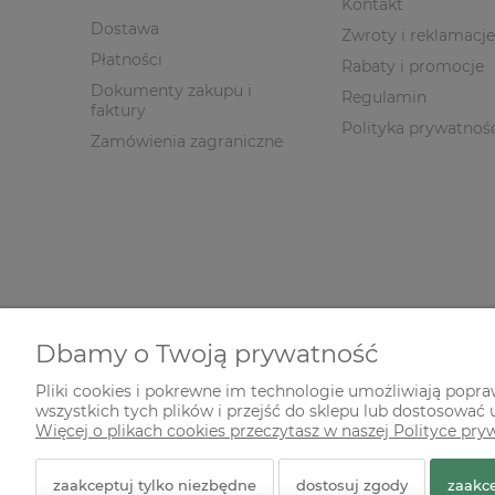
Kontakt
Dostawa
Zwroty i reklamacje
Płatności
Rabaty i promocje
Dokumenty zakupu i
Regulamin
faktury
Polityka prywatnoś
Zamówienia zagraniczne
Dbamy o Twoją prywatność
Pliki cookies i pokrewne im technologie umożliwiają popr
wszystkich tych plików i przejść do sklepu lub dostosować u
© 2026 zielonekoty.pl. Wszelkie prawa zastrzeżone.
Więcej o plikach cookies przeczytasz w naszej Polityce pry
Styl graficzny ShopGadget.pl
Sklep internetowy Shope
zaakceptuj tylko niezbędne
dostosuj zgody
zaakce