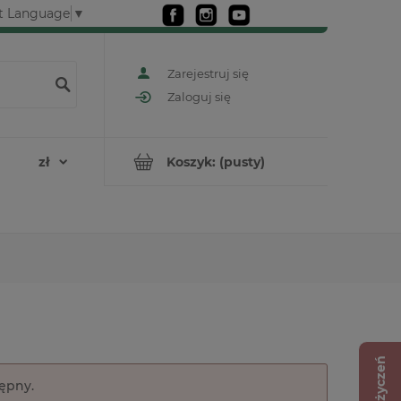
t Language
▼
Zarejestruj się
Zaloguj się
Koszyk:
(pusty)
Lista życzeń
tępny.