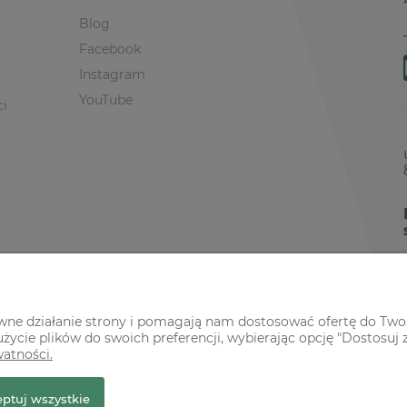
Blog
Facebook
Instagram
YouTube
ci
awne działanie strony i pomagają nam dostosować ofertę do Two
życie plików do swoich preferencji, wybierając opcję "Dostosuj 
watności.
r Premium
ptuj wszystkie