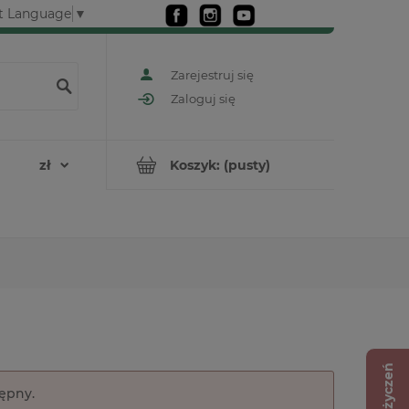
t Language
▼
Zarejestruj się
Zaloguj się
Koszyk:
(pusty)
Lista życzeń
tępny.