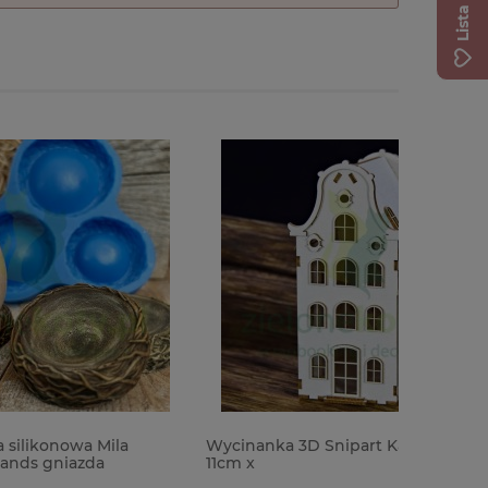
la
Wycinanka 3D Snipart Kamieniczka
Wykrojnik
11cm x
Vault Edg