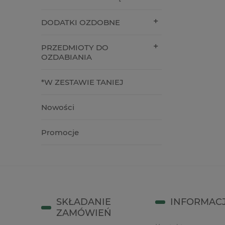
210,00 zł
6,90 zł
DODATKI OZDOBNE
do koszyka
do kos
PRZEDMIOTY DO
OZDABIANIA
*W ZESTAWIE TANIEJ
Nowości
Promocje
SKŁADANIE
INFORMAC
ZAMÓWIEŃ