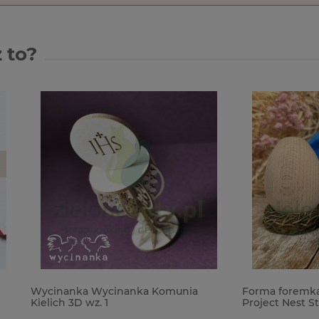
 to?
ka Wycinanka Komunia
Forma foremka silikonowa Mi
D wz. 1
Project Nest Stands gniazda
podstawki