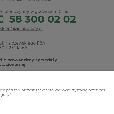
Telefon czynny w godzinach 10-16:
58 300 02 02
ul. Malczewskiego 118A
80-112 Gdańsk
Nie prowadzimy sprzedaży
stacjonarnej!
ich potrzeb. Możesz zaakceptować wykorzystanie przez nas
zgody".