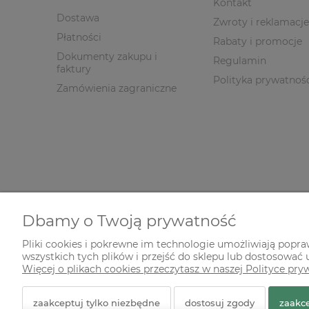
Kontakt
Dostawa
Zwroty i reklamacje
Płatności
Rabaty i promocje
Dokumenty zakupu i
Regulamin
faktury
Polityka prywatnoś
Zamówienia zagraniczne
Dbamy o Twoją prywatność
Pliki cookies i pokrewne im technologie umożliwiają popr
wszystkich tych plików i przejść do sklepu lub dostosować u
© 2026 zielonekoty.pl. Wszelkie prawa zastrzeżone.
Więcej o plikach cookies przeczytasz w naszej Polityce pry
Styl graficzny ShopGadget.pl
Sklep internetowy Shope
zaakceptuj tylko niezbędne
dostosuj zgody
zaakce