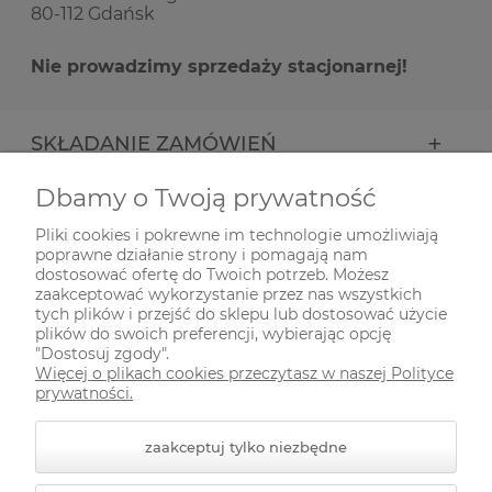
80-112 Gdańsk
Nie prowadzimy sprzedaży stacjonarnej!
SKŁADANIE ZAMÓWIEŃ
Dbamy o Twoją prywatność
INFORMACJE
Pliki cookies i pokrewne im technologie umożliwiają
poprawne działanie strony i pomagają nam
ODWIEDŹ NAS NA
dostosować ofertę do Twoich potrzeb. Możesz
zaakceptować wykorzystanie przez nas wszystkich
tych plików i przejść do sklepu lub dostosować użycie
plików do swoich preferencji, wybierając opcję
"Dostosuj zgody".
Więcej o plikach cookies przeczytasz w naszej Polityce
prywatności.
zaakceptuj tylko niezbędne