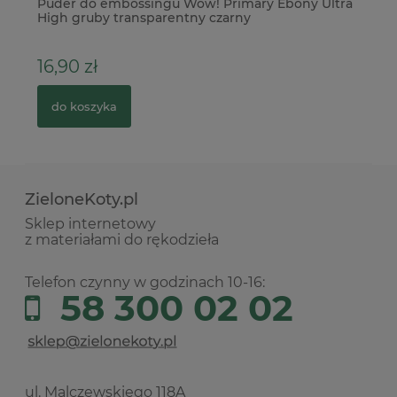
Puder do embossingu Wow! Primary Ebony Ultra
No
High gruby transparentny czarny
Sc
16,90 zł
5
do koszyka
ZieloneKoty.pl
Sklep internetowy
z materiałami do rękodzieła
Telefon czynny w godzinach 10-16:
58 300 02 02
ul. Malczewskiego 118A