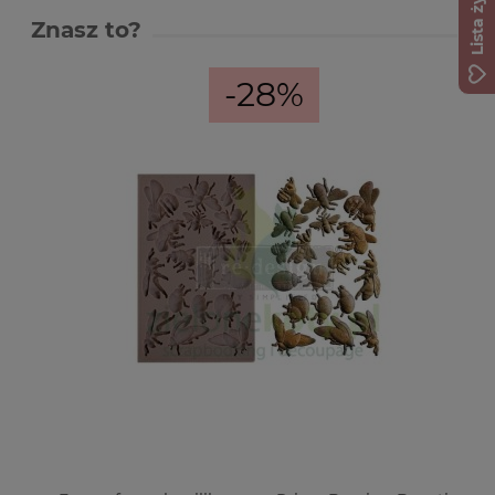
Lista życzeń
Znasz to?
-28%