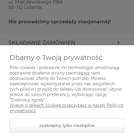
ul. Malczewskiego 118A
80-112 Gdańsk
Nie prowadzimy sprzedaży stacjonarnej!
SKŁADANIE ZAMÓWIEŃ
Dbamy o Twoją prywatność
INFORMACJE
Pliki cookies i pokrewne im technologie umożliwiają
poprawne działanie strony i pomagają nam
ODWIEDŹ NAS NA
dostosować ofertę do Twoich potrzeb. Możesz
zaakceptować wykorzystanie przez nas wszystkich
tych plików i przejść do sklepu lub dostosować użycie
plików do swoich preferencji, wybierając opcję
"Dostosuj zgody".
Więcej o plikach cookies przeczytasz w naszej Polityce
prywatności.
zaakceptuj tylko niezbędne