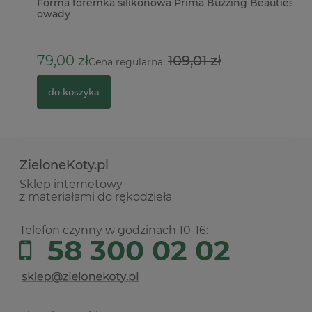
ki
Forma foremka silikonowa Prima Buzzing Beauties
Ba
owady
9
1
79,00 zł
109,01 zł
Cena regularna:
do koszyka
ZieloneKoty.pl
Sklep internetowy
z materiałami do rękodzieła
Telefon czynny w godzinach 10-16:
58 300 02 02