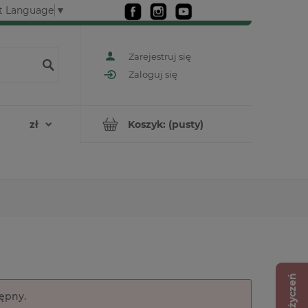
t Language
▼
Zarejestruj się
Zaloguj się
Koszyk:
(pusty)
Lista życzeń
tępny.