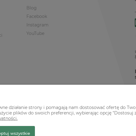
Blog
Facebook
Instagram
YouTube
ci
awne działanie strony i pomagają nam dostosować ofertę do Two
życie plików do swoich preferencji, wybierając opcję "Dostosuj 
watności.
r Premium
ptuj wszystkie