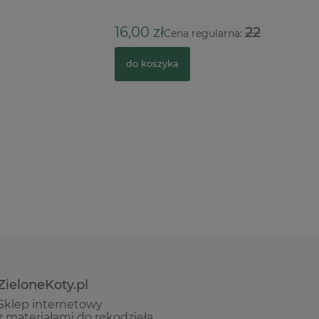
108,00 
16,00 zł
22,00 zł
Cena regularna:
do kosz
do koszyka
ZieloneKoty.pl
Sklep internetowy
z materiałami do rękodzieła