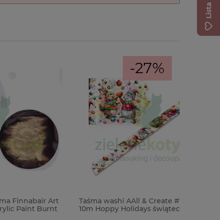
-27%
ir Art
Taśma washi AAll & Create #111 25mm
Stempel +
Burnt
10m Hoppy Holidays świąteczne
Framelits
zajączki