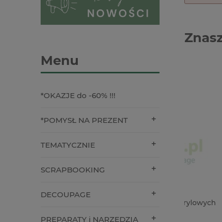
Znasz
Menu
*OKAZJE do -60% !!!
*POMYSŁ NA PREZENT
TEMATYCZNIE
SCRAPBOOKING
DECOUPAGE
Olejek silikonowy do farb akrylowych
Pudełko 
Pentart 20 ml x
PREPARATY i NARZĘDZIA