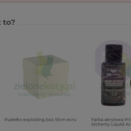
 to?
exploding box 10cm ecru
Farba akrylowa Prima Finnaba
Alchemy Liquid Acrylic Paint 
Sienna 30ml brązowa