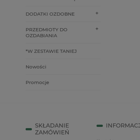
16,90 zł
4,90 zł
DODATKI OZDOBNE
do koszyka
do kos
PRZEDMIOTY DO
OZDABIANIA
*W ZESTAWIE TANIEJ
Nowości
Promocje
SKŁADANIE
INFORMAC
ZAMÓWIEŃ