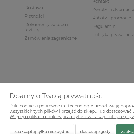
Kontakt
Dostawa
Zwroty i reklamacje
Płatności
Rabaty i promocje
Dokumenty zakupu i
Regulamin
faktury
Polityka prywatnoś
Zamówienia zagraniczne
Dbamy o Twoją prywatność
Pliki cookies i pokrewne im technologie umożliwiają popr
wszystkich tych plików i przejść do sklepu lub dostosować u
© 2026 zielonekoty.pl. Wszelkie prawa zastrzeżone.
Więcej o plikach cookies przeczytasz w naszej Polityce pry
Styl graficzny ShopGadget.pl
Sklep internetowy Shope
zaakceptuj tylko niezbędne
dostosuj zgody
zaakce