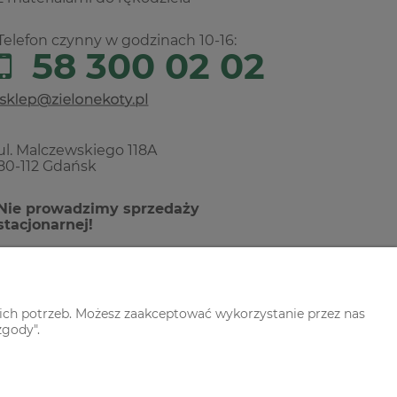
Telefon czynny w godzinach 10-16:
58 300 02 02
ul. Malczewskiego 118A
80-112 Gdańsk
Nie prowadzimy sprzedaży
stacjonarnej!
ich potrzeb. Możesz zaakceptować wykorzystanie przez nas
zgody".