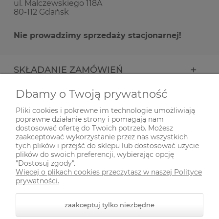
ul. Malczewskiego 118A
80-112 Gdańsk
Nie prowadzimy sprzedaży stacjonarnej!
SKŁADANIE ZAMÓWIEŃ
Dbamy o Twoją prywatność
INFORMACJE
Pliki cookies i pokrewne im technologie umożliwiają
poprawne działanie strony i pomagają nam
ODWIEDŹ NAS NA
dostosować ofertę do Twoich potrzeb. Możesz
zaakceptować wykorzystanie przez nas wszystkich
tych plików i przejść do sklepu lub dostosować użycie
plików do swoich preferencji, wybierając opcję
"Dostosuj zgody".
Więcej o plikach cookies przeczytasz w naszej Polityce
prywatności.
zaakceptuj tylko niezbędne