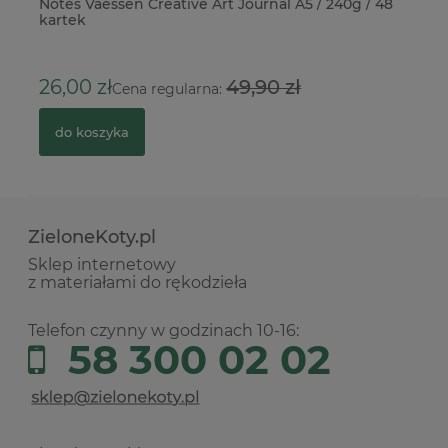
5cm
Notes Vaessen Creative Art Journal A5 / 240g / 48
Pa
kartek
po
5
26,00 zł
49,90 zł
Cena regularna:
do koszyka
ZieloneKoty.pl
Sklep internetowy
z materiałami do rękodzieła
Telefon czynny w godzinach 10-16:
58 300 02 02