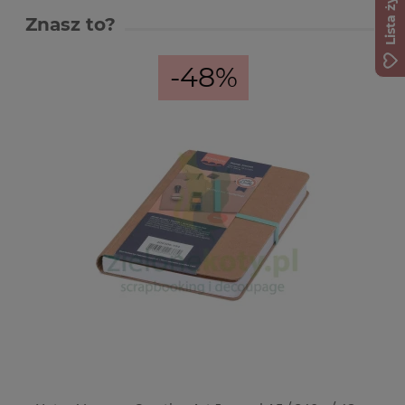
Lista życzeń
Znasz to?
-48%