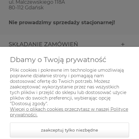
ul. Malczewskiego 118A
80-112 Gdańsk
Nie prowadzimy sprzedaży stacjonarnej!
SKŁADANIE ZAMÓWIEŃ
Dbamy o Twoją prywatność
INFORMACJE
Pliki cookies i pokrewne im technologie umożliwiają
poprawne działanie strony i pomagają nam
ODWIEDŹ NAS NA
dostosować ofertę do Twoich potrzeb. Możesz
zaakceptować wykorzystanie przez nas wszystkich
tych plików i przejść do sklepu lub dostosować użycie
plików do swoich preferencji, wybierając opcję
"Dostosuj zgody".
Więcej o plikach cookies przeczytasz w naszej Polityce
prywatności.
zaakceptuj tylko niezbędne