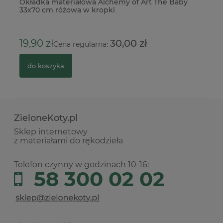
Okładka materiałowa Alchemy of Art The Baby
Pu
33x70 cm różowa w kropki
21
4
19,90 zł
30,00 zł
Cena regularna:
do koszyka
ZieloneKoty.pl
Sklep internetowy
z materiałami do rękodzieła
Telefon czynny w godzinach 10-16:
58 300 02 02