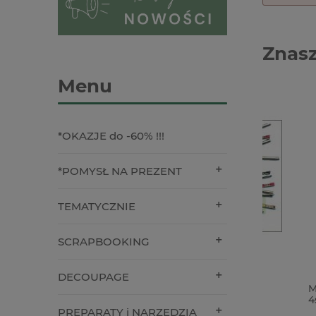
Znasz
Menu
*OKAZJE do -60% !!!
*POMYSŁ NA PREZENT
TEMATYCZNIE
SCRAPBOOKING
DECOUPAGE
Gumki zakuwane do notesów,
Metalowe
albumów 10szt czarne x
4szt. gru
PREPARATY i NARZĘDZIA