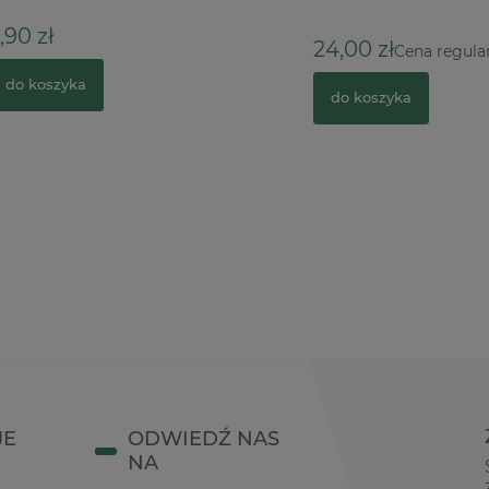
24,00 zł
32,
Cena regularna:
zyka
do koszyka
JE
ODWIEDŹ NAS
NA