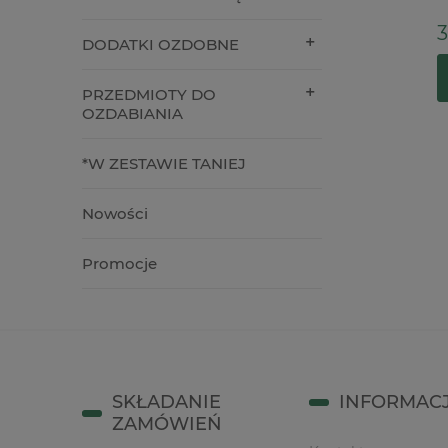
5,90 zł
3,90 zł
DODATKI OZDOBNE
do koszyka
do kos
PRZEDMIOTY DO
OZDABIANIA
*W ZESTAWIE TANIEJ
Nowości
Promocje
SKŁADANIE
INFORMAC
ZAMÓWIEŃ