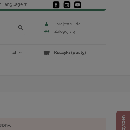
t Language
▼
Zarejestruj się
Zaloguj się
Koszyk:
(pusty)
Lista życzeń
tępny.