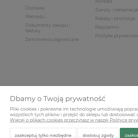
Kontakt
Dostawa
Zwroty i reklamacje
Płatności
Rabaty i promocje
Dokumenty zakupu i
Regulamin
faktury
Polityka prywatnoś
Zamówienia zagraniczne
Dbamy o Twoją prywatność
Pliki cookies i pokrewne im technologie umożliwiają popr
wszystkich tych plików i przejść do sklepu lub dostosować u
© 2026 zielonekoty.pl. Wszelkie prawa zastrzeżone.
Więcej o plikach cookies przeczytasz w naszej Polityce pry
Styl graficzny ShopGadget.pl
Sklep internetowy Shope
zaakceptuj tylko niezbędne
dostosuj zgody
zaakce