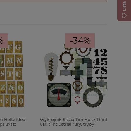
-34%
Idea-
Wykrojnik Sizzix Tim Holtz Thinlits
Taśma was
t
Vault Industrial rury, tryby
10m Hopp
zajączki