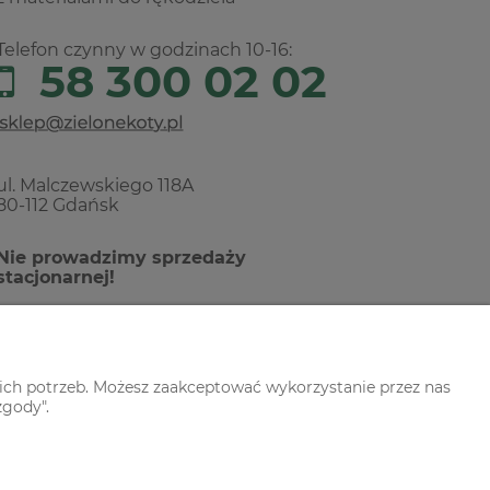
Telefon czynny w godzinach 10-16:
58 300 02 02
ul. Malczewskiego 118A
80-112 Gdańsk
Nie prowadzimy sprzedaży
stacjonarnej!
ich potrzeb. Możesz zaakceptować wykorzystanie przez nas
zgody".