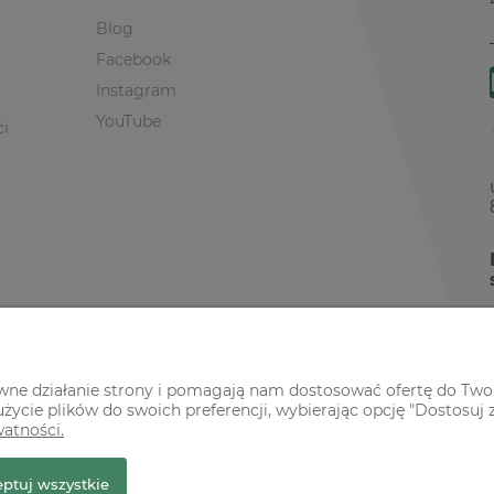
Blog
Facebook
Instagram
YouTube
ci
awne działanie strony i pomagają nam dostosować ofertę do Two
życie plików do swoich preferencji, wybierając opcję "Dostosuj 
watności.
r Premium
ptuj wszystkie