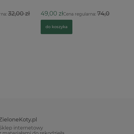
00 zł
49,00 zł
74,00 zł
16,00 zł
Cena regularna:
do koszyka
do kosz
ZieloneKoty.pl
Sklep internetowy
z materiałami do rękodzieła