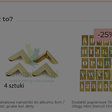
 to?
-25%
 narożniki do albumu 3cm /
Dodatki papierowe Tim Holtz 
be kol. złoty
Ology Mini Stencil Chips 37sz