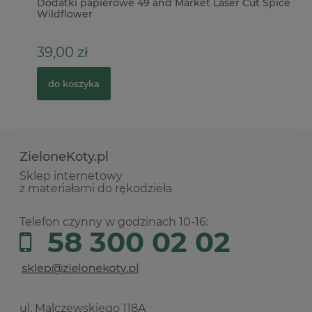
Dodatki papierowe 49 and Market Laser Cut Spice
Ze
Wildflower
Pr
39,00 zł
2
do koszyka
ZieloneKoty.pl
Sklep internetowy
z materiałami do rękodzieła
Telefon czynny w godzinach 10-16:
58 300 02 02
ul. Malczewskiego 118A