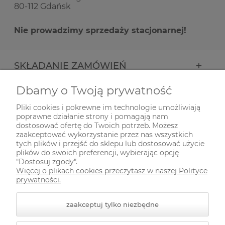
80-112 Gdańsk
Nie prowadzimy sprzedaży stacjonarnej!
SKŁADANIE ZAMÓWIEŃ
Dbamy o Twoją prywatność
INFORMACJE
Pliki cookies i pokrewne im technologie umożliwiają
poprawne działanie strony i pomagają nam
ODWIEDŹ NAS NA
dostosować ofertę do Twoich potrzeb. Możesz
zaakceptować wykorzystanie przez nas wszystkich
tych plików i przejść do sklepu lub dostosować użycie
plików do swoich preferencji, wybierając opcję
"Dostosuj zgody".
Więcej o plikach cookies przeczytasz w naszej Polityce
prywatności.
zaakceptuj tylko niezbędne