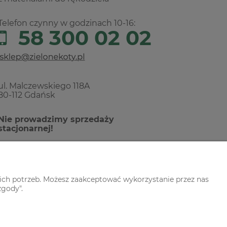
Telefon czynny w godzinach 10-16:
58 300 02 02
ul. Malczewskiego 118A
80-112 Gdańsk
Nie prowadzimy sprzedaży
stacjonarnej!
ich potrzeb. Możesz zaakceptować wykorzystanie przez nas
zgody".