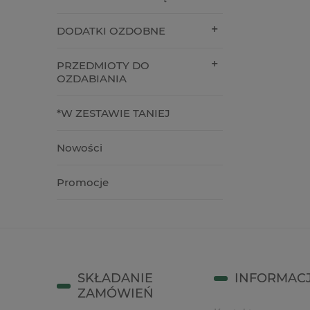
10,90 zł
26,00 z
DODATKI OZDOBNE
do koszyka
do kos
PRZEDMIOTY DO
OZDABIANIA
*W ZESTAWIE TANIEJ
Nowości
Promocje
SKŁADANIE
INFORMAC
ZAMÓWIEŃ