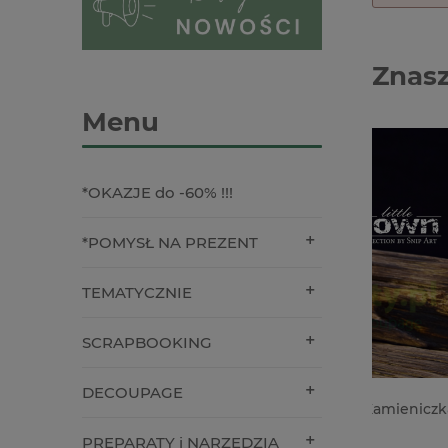
Znasz
Menu
*OKAZJE do -60% !!!
*POMYSŁ NA PREZENT
TEMATYCZNIE
SCRAPBOOKING
DECOUPAGE
Wycinanka 3D SnipArt Kamieniczka
Notes Va
12cm
/ 240g / 
PREPARATY i NARZĘDZIA