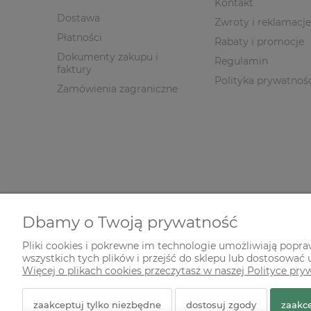
Kontakt
Dostawa
Zwroty i reklamacje
Płatności
Rabaty i promocje
Dokumenty zakupu i
Regulamin
faktury
Polityka prywatnoś
Zamówienia zagraniczne
Dbamy o Twoją prywatność
Pliki cookies i pokrewne im technologie umożliwiają popr
wszystkich tych plików i przejść do sklepu lub dostosować u
© 2026 zielonekoty.pl. Wszelkie prawa zastrzeżone.
Więcej o plikach cookies przeczytasz w naszej Polityce pry
Styl graficzny ShopGadget.pl
Sklep internetowy Shope
zaakceptuj tylko niezbędne
dostosuj zgody
zaakce