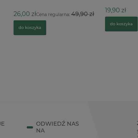
19,90 zł
ł
49,90 zł
Cena regularna:
do koszyka
zyka
JE
ODWIEDŹ NAS
NA