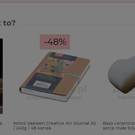
 to?
-48%
essen Creative Art Journal A5
Baza ceramiczna biskwit 3D s
48 kartek
serce małe 9,5cm