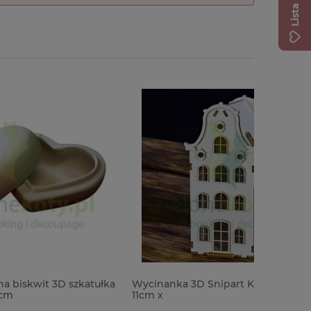
zkatułka
Wycinanka 3D Snipart Kamieniczka
Forma fo
11cm x