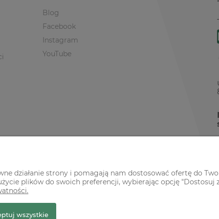
Blog
Facebook
Instagram
YouTube
ci
awne działanie strony i pomagają nam dostosować ofertę do Two
życie plików do swoich preferencji, wybierając opcję "Dostosuj 
watności.
r Premium
ptuj wszystkie