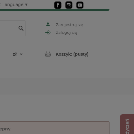
t Language
▼
Zarejestruj się
Zaloguj się
Koszyk:
(pusty)
Lista życzeń
tępny.