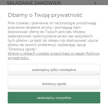
SKŁADANIE ZAMÓWIEŃ
Dbamy o Twoją prywatność
INFORMACJE
Pliki cookies i pokrewne im technologie umożliwiają
poprawne działanie strony i pomagają nam
ODWIEDŹ NAS NA
dostosować ofertę do Twoich potrzeb. Możesz
zaakceptować wykorzystanie przez nas wszystkich
tych plików i przejść do sklepu lub dostosować użycie
plików do swoich preferencji, wybierając opcję
"Dostosuj zgody".
Więcej o plikach cookies przeczytasz w naszej Polityce
prywatności.
zaakceptuj tylko niezbędne
© 2026 zielonekoty.pl. Wszelkie prawa zastrzeżone.
dostosuj zgody
Styl graficzny ShopGadget.pl
Sklep internetowy Shoper
Premium
zaakceptuj wszystkie