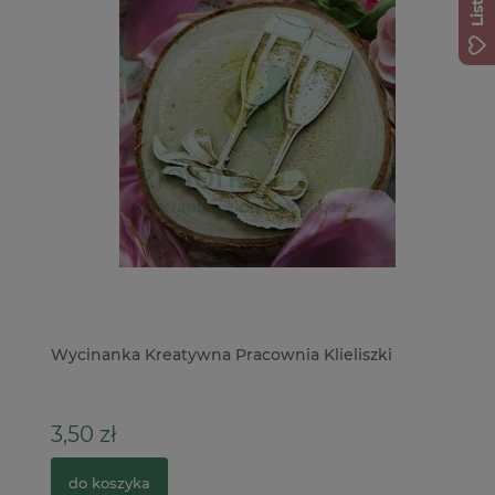
Wycinanka Kreatywna Pracownia Klieliszki
Wy
bo
3,50 zł
7
do koszyka