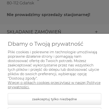
80-112 Gdańsk
Nie prowadzimy sprzedaży stacjonarnej!
SKŁADANIE ZAMÓWIEŃ
Dbamy o Twoją prywatność
INFORMACJE
Pliki cookies i pokrewne im technologie umożliwiają
poprawne działanie strony i pomagają nam
ODWIEDŹ NAS NA
dostosować ofertę do Twoich potrzeb. Możesz
zaakceptować wykorzystanie przez nas wszystkich
tych plików i przejść do sklepu lub dostosować użycie
plików do swoich preferencji, wybierając opcję
"Dostosuj zgody".
Więcej o plikach cookies przeczytasz w naszej Polityce
prywatności.
zaakceptuj tylko niezbędne