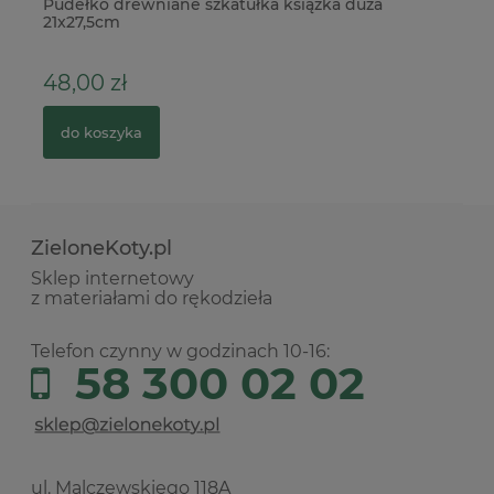
Pudełko drewniane szkatułka książka duża
Wy
21x27,5cm
IH
48,00 zł
1
do koszyka
ZieloneKoty.pl
Sklep internetowy
z materiałami do rękodzieła
Telefon czynny w godzinach 10-16:
58 300 02 02
ul. Malczewskiego 118A