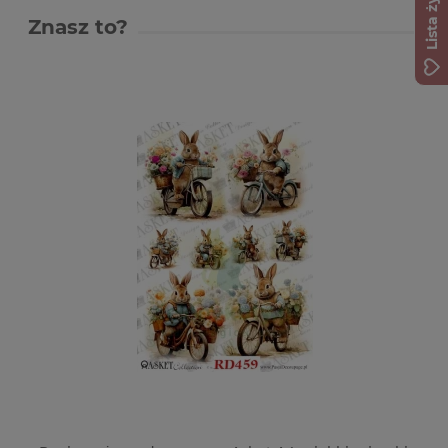
Lista życzeń
Znasz to?