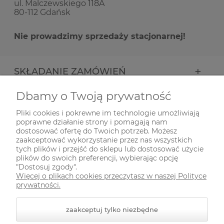
ul. Malczewskiego 118A
80-112 Gdańsk
Nie prowadzimy sprzedaży stacjonarnej!
SKŁADANIE ZAMÓWIEŃ
Dbamy o Twoją prywatność
INFORMACJE
Pliki cookies i pokrewne im technologie umożliwiają
poprawne działanie strony i pomagają nam
ODWIEDŹ NAS NA
dostosować ofertę do Twoich potrzeb. Możesz
zaakceptować wykorzystanie przez nas wszystkich
tych plików i przejść do sklepu lub dostosować użycie
plików do swoich preferencji, wybierając opcję
"Dostosuj zgody".
Więcej o plikach cookies przeczytasz w naszej Polityce
prywatności.
zaakceptuj tylko niezbędne