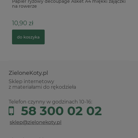
Papier ryżowy decoupage Asket A4 miękki zajączki
Wy
na rowerze
10,90 zł
1
do koszyka
ZieloneKoty.pl
Sklep internetowy
z materiałami do rękodzieła
Telefon czynny w godzinach 10-16:
58 300 02 02