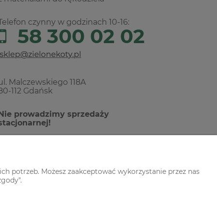
Telefon czynny w godzinach 10-16:
58 300 02 02
ul. Malczewskiego 118A
80-112 Gdańsk
Nie prowadzimy sprzedaży
stacjonarnej!
ich potrzeb. Możesz zaakceptować wykorzystanie przez nas
zgody".