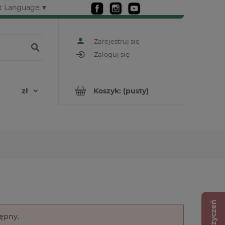
t Language
▼
Zarejestruj się
Zaloguj się
Koszyk:
(pusty)
Lista życzeń
tępny.