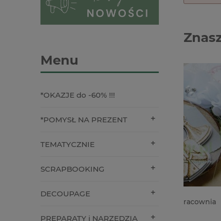
Znasz
Menu
*OKAZJE do -60% !!!
*POMYSŁ NA PREZENT
TEMATYCZNIE
SCRAPBOOKING
DECOUPAGE
Wycinanka Kreatywna Pracownia
Stempel 
Chłopiec z klielichem
Pamiątka
PREPARATY i NARZĘDZIA