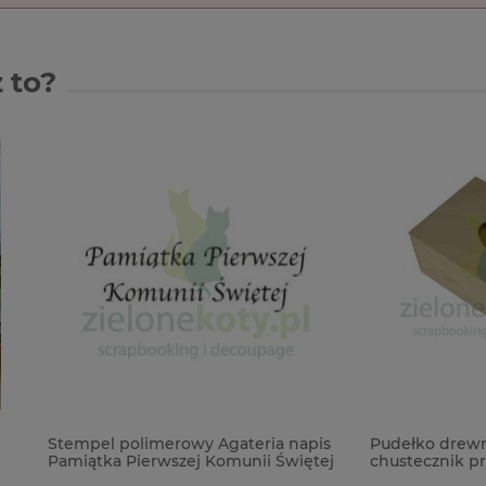
 to?
polimerowy Agateria napis
Pudełko drewniane na chuste
 Pierwszej Komunii Świętej
chustecznik prostokątny