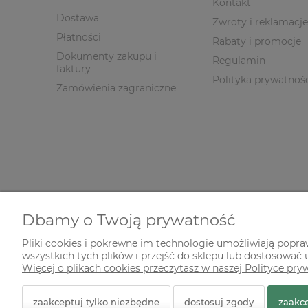
Kontakt
Dostawa
Zwroty i reklamacje
Płatności
Rabaty i promocje
Dokumenty zakupu i
Regulamin
faktury
Polityka prywatnoś
Zamówienia zagraniczne
Dbamy o Twoją prywatność
Pliki cookies i pokrewne im technologie umożliwiają popr
wszystkich tych plików i przejść do sklepu lub dostosować u
© 2026 zielonekoty.pl. Wszelkie prawa zastrzeżone.
Więcej o plikach cookies przeczytasz w naszej Polityce pry
Styl graficzny ShopGadget.pl
Sklep internetowy Shope
zaakceptuj tylko niezbędne
dostosuj zgody
zaakce