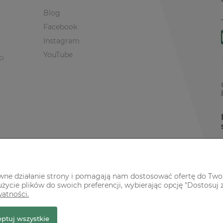
Blog
Facebook
Instagram
YouTube
ci
awne działanie strony i pomagają nam dostosować ofertę do Two
życie plików do swoich preferencji, wybierając opcję "Dostosuj 
watności.
r Premium
ptuj wszystkie