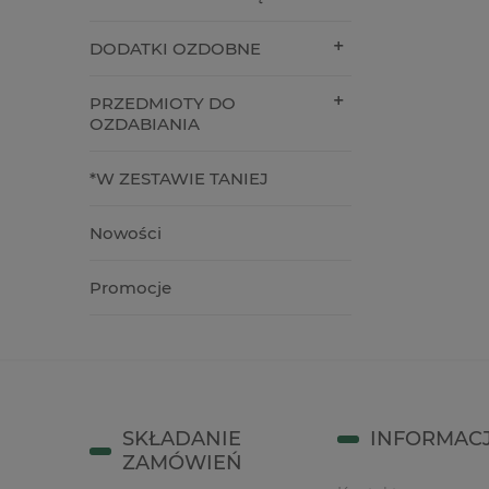
5,50 zł
19,00 z
DODATKI OZDOBNE
do koszyka
do kos
PRZEDMIOTY DO
OZDABIANIA
*W ZESTAWIE TANIEJ
Nowości
Promocje
SKŁADANIE
INFORMAC
ZAMÓWIEŃ