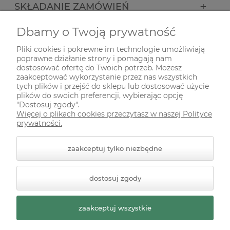
SKŁADANIE ZAMÓWIEŃ
Dbamy o Twoją prywatność
INFORMACJE
Pliki cookies i pokrewne im technologie umożliwiają
poprawne działanie strony i pomagają nam
ODWIEDŹ NAS NA
dostosować ofertę do Twoich potrzeb. Możesz
zaakceptować wykorzystanie przez nas wszystkich
tych plików i przejść do sklepu lub dostosować użycie
plików do swoich preferencji, wybierając opcję
"Dostosuj zgody".
Więcej o plikach cookies przeczytasz w naszej Polityce
prywatności.
zaakceptuj tylko niezbędne
© 2026 zielonekoty.pl. Wszelkie prawa zastrzeżone.
dostosuj zgody
Styl graficzny ShopGadget.pl
Sklep internetowy Shoper
Premium
zaakceptuj wszystkie