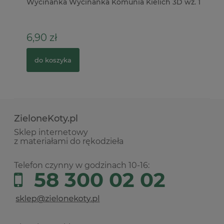
Wycinanka Wycinanka Komunia Kielich 3D wz. 1
Ba
D
6,90 zł
1
do koszyka
ZieloneKoty.pl
Sklep internetowy
z materiałami do rękodzieła
Telefon czynny w godzinach 10-16:
58 300 02 02