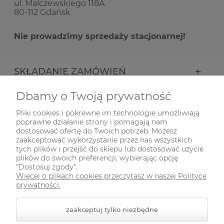
ul. Malczewskiego 118A
80-112 Gdańsk
Nie prowadzimy sprzedaży stacjonarnej!
SKŁADANIE ZAMÓWIEŃ
Dbamy o Twoją prywatność
INFORMACJE
Pliki cookies i pokrewne im technologie umożliwiają
poprawne działanie strony i pomagają nam
ODWIEDŹ NAS NA
dostosować ofertę do Twoich potrzeb. Możesz
zaakceptować wykorzystanie przez nas wszystkich
tych plików i przejść do sklepu lub dostosować użycie
plików do swoich preferencji, wybierając opcję
"Dostosuj zgody".
Więcej o plikach cookies przeczytasz w naszej Polityce
prywatności.
zaakceptuj tylko niezbędne