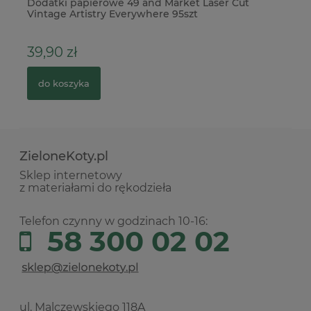
owy
Dodatki papierowe 49 and Market Laser Cut
Fo
Vintage Artistry Everywhere 95szt
39,90 zł
1
do koszyka
ZieloneKoty.pl
Sklep internetowy
z materiałami do rękodzieła
Telefon czynny w godzinach 10-16:
58 300 02 02
ul. Malczewskiego 118A