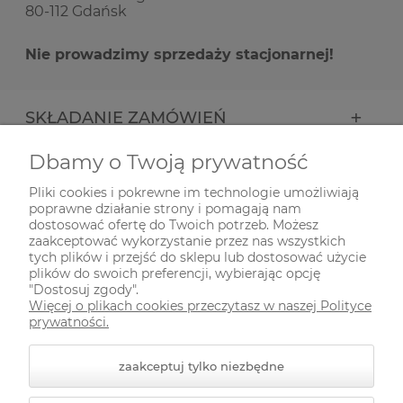
80-112 Gdańsk
Nie prowadzimy sprzedaży stacjonarnej!
SKŁADANIE ZAMÓWIEŃ
Dbamy o Twoją prywatność
INFORMACJE
Pliki cookies i pokrewne im technologie umożliwiają
poprawne działanie strony i pomagają nam
ODWIEDŹ NAS NA
dostosować ofertę do Twoich potrzeb. Możesz
zaakceptować wykorzystanie przez nas wszystkich
tych plików i przejść do sklepu lub dostosować użycie
plików do swoich preferencji, wybierając opcję
"Dostosuj zgody".
Więcej o plikach cookies przeczytasz w naszej Polityce
prywatności.
zaakceptuj tylko niezbędne