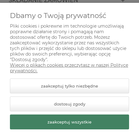
SKŁADANIE ZAMÓWIEŃ
Dbamy o Twoją prywatność
INFORMACJE
Pliki cookies i pokrewne im technologie umożliwiają
poprawne działanie strony i pomagają nam
ODWIEDŹ NAS NA
dostosować ofertę do Twoich potrzeb. Możesz
zaakceptować wykorzystanie przez nas wszystkich
tych plików i przejść do sklepu lub dostosować użycie
plików do swoich preferencji, wybierając opcję
"Dostosuj zgody".
Więcej o plikach cookies przeczytasz w naszej Polityce
prywatności.
zaakceptuj tylko niezbędne
© 2026 zielonekoty.pl. Wszelkie prawa zastrzeżone.
dostosuj zgody
Styl graficzny ShopGadget.pl
Sklep internetowy Shoper
Premium
zaakceptuj wszystkie