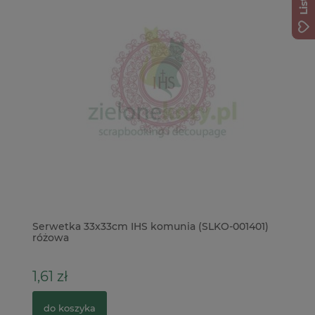
ne
Serwetka 33x33cm IHS komunia (SLKO-001401)
Wy
różowa
1,61 zł
8
do koszyka