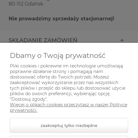
80-112 Gdańsk
Nie prowadzimy sprzedaży stacjonarnej!
SKŁADANIE ZAMÓWIEŃ
Dbamy o Twoją prywatność
INFORMACJE
Pliki cookies i pokrewne im technologie umożliwiają
poprawne działanie strony i pomagają nam
ODWIEDŹ NAS NA
dostosować ofertę do Twoich potrzeb. Możesz
zaakceptować wykorzystanie przez nas wszystkich
tych plików i przejść do sklepu lub dostosować użycie
plików do swoich preferencji, wybierając opcję
"Dostosuj zgody".
Więcej o plikach cookies przeczytasz w naszej Polityce
prywatności.
zaakceptuj tylko niezbędne