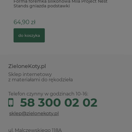
Forma foremka silikonowa Mila Project Nest
Ta
Stands gniazda podstawki
wy
64,90 zł
3
do koszyka
ZieloneKoty.pl
Sklep internetowy
z materiałami do rękodzieła
Telefon czynny w godzinach 10-16:
58 300 02 02
ul. Malczewskiego 118A