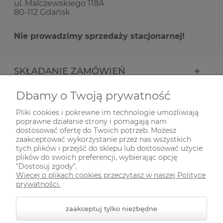
ul. Malczewskiego 118A
80-112 Gdańsk
Nie prowadzimy sprzedaży stacjonarnej!
SKŁADANIE ZAMÓWIEŃ
Dbamy o Twoją prywatność
INFORMACJE
Pliki cookies i pokrewne im technologie umożliwiają
poprawne działanie strony i pomagają nam
ODWIEDŹ NAS NA
dostosować ofertę do Twoich potrzeb. Możesz
zaakceptować wykorzystanie przez nas wszystkich
tych plików i przejść do sklepu lub dostosować użycie
plików do swoich preferencji, wybierając opcję
"Dostosuj zgody".
Więcej o plikach cookies przeczytasz w naszej Polityce
prywatności.
zaakceptuj tylko niezbędne