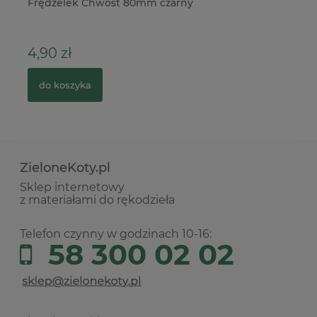
Frędzelek Chwost 80mm czarny
Pa
21
4,90 zł
4
do koszyka
ZieloneKoty.pl
Sklep internetowy
z materiałami do rękodzieła
Telefon czynny w godzinach 10-16:
58 300 02 02