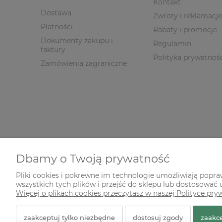
Kontakt
Dostawa
Zwroty i reklamacje
Płatności
Rabaty i promocje
Dokumenty zakupu i
Regulamin
faktury
Polityka prywatnoś
Zamówienia zagraniczne
Dbamy o Twoją prywatność
Pliki cookies i pokrewne im technologie umożliwiają popr
wszystkich tych plików i przejść do sklepu lub dostosować u
© 2026 zielonekoty.pl. Wszelkie prawa zastrzeżone.
Więcej o plikach cookies przeczytasz w naszej Polityce pry
Styl graficzny ShopGadget.pl
Sklep internetowy Shope
zaakceptuj tylko niezbędne
dostosuj zgody
zaakce