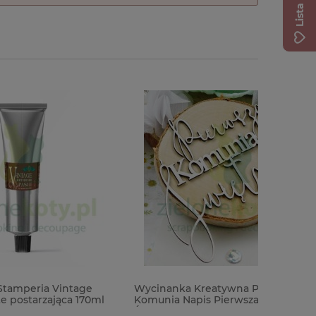
age
Wycinanka Kreatywna Pracownia
Notes Vae
 170ml
Komunia Napis Pierwsza Komunia
/ 240g / 
Święta