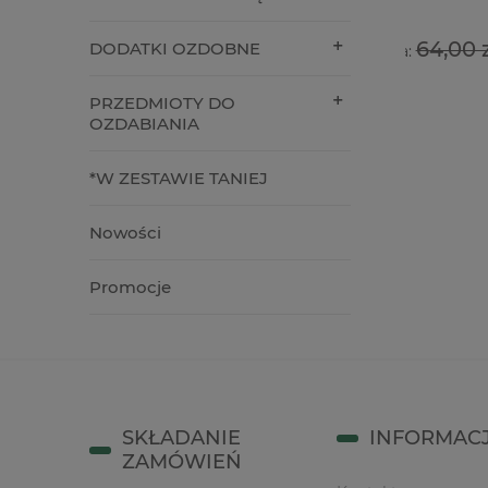
16,90 z
39,00 zł
64,00 zł
DODATKI OZDOBNE
Cena regularna:
do kos
do koszyka
PRZEDMIOTY DO
OZDABIANIA
*W ZESTAWIE TANIEJ
Nowości
Promocje
SKŁADANIE
INFORMAC
ZAMÓWIEŃ