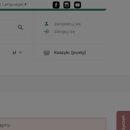
t Language
▼
Zarejestruj się
Zaloguj się
Koszyk:
(pusty)
Lista życzeń
tępny.