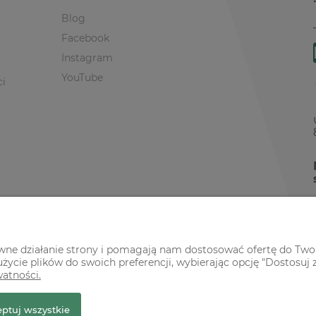
Blog
Facebook
Instagram
YouTube
ci
awne działanie strony i pomagają nam dostosować ofertę do Two
życie plików do swoich preferencji, wybierając opcję "Dostosuj 
watności.
r Premium
ptuj wszystkie