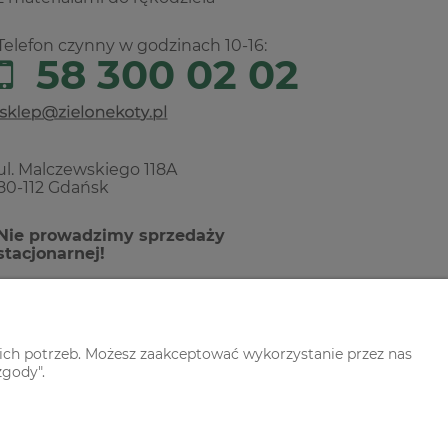
Telefon czynny w godzinach 10-16:
58 300 02 02
ul. Malczewskiego 118A
80-112 Gdańsk
Nie prowadzimy sprzedaży
stacjonarnej!
ich potrzeb. Możesz zaakceptować wykorzystanie przez nas
zgody".