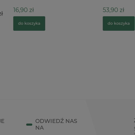
ł
53,90 zł
zyka
do koszyka
JE
ODWIEDŹ NAS
NA