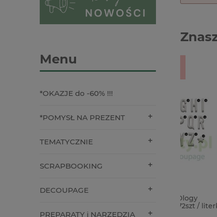
Znasz
Menu
-39%
*OKAZJE do -60% !!!
*POMYSŁ NA PREZENT
TEMATYCZNIE
SCRAPBOOKING
DECOUPAGE
Dodatki Tim Holtz Idea-Ology
Taśma kl
Halloween Typography 72szt / literki
50m bar
2cm
PREPARATY i NARZĘDZIA