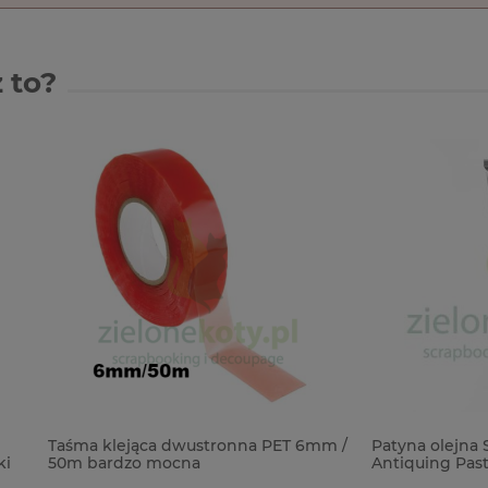
 to?
ejąca dwustronna PET 6mm /
Patyna olejna Stamperia Vint
dzo mocna
Antiquing Paste postarzająca