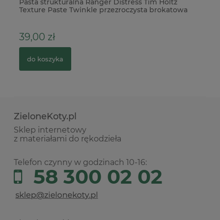
ć
Pasta strukturalna Ranger Distress Tim Holtz
Do
Texture Paste Twinkle przezroczysta brokatowa
Vi
39,00 zł
3
do koszyka
ZieloneKoty.pl
Sklep internetowy
z materiałami do rękodzieła
Telefon czynny w godzinach 10-16:
58 300 02 02