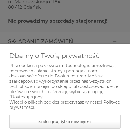
ul. Malczewskiego 118A
80-112 Gdańsk
Nie prowadzimy sprzedaży stacjonarnej!
SKŁADANIE ZAMÓWIEŃ
Dbamy o Twoją prywatność
INFORMACJE
Pliki cookies i pokrewne im technologie umożliwiają
poprawne działanie strony i pomagają nam
ODWIEDŹ NAS NA
dostosować ofertę do Twoich potrzeb. Możesz
zaakceptować wykorzystanie przez nas wszystkich
tych plików i przejść do sklepu lub dostosować użycie
plików do swoich preferencji, wybierając opcję
"Dostosuj zgody".
Więcej o plikach cookies przeczytasz w naszej Polityce
prywatności.
zaakceptuj tylko niezbędne