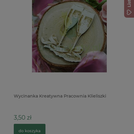
Wycinanka Kreatywna Pracownia Klieliszki
Fo
Sw
3,50 zł
11
do koszyka