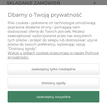
SKŁADANIE ZAMÓWIEŃ
Dbamy o Twoją prywatność
INFORMACJE
Pliki cookies i pokrewne im technologie umożliwiają
poprawne działanie strony i pomagają nam
ODWIEDŹ NAS NA
dostosować ofertę do Twoich potrzeb. Możesz
zaakceptować wykorzystanie przez nas wszystkich
tych plików i przejść do sklepu lub dostosować użycie
plików do swoich preferencji, wybierając opcję
"Dostosuj zgody".
Więcej o plikach cookies przeczytasz w naszej Polityce
prywatności.
zaakceptuj tylko niezbędne
© 2026 zielonekoty.pl. Wszelkie prawa zastrzeżone.
dostosuj zgody
Styl graficzny ShopGadget.pl
Sklep internetowy Shoper
Premium
zaakceptuj wszystkie