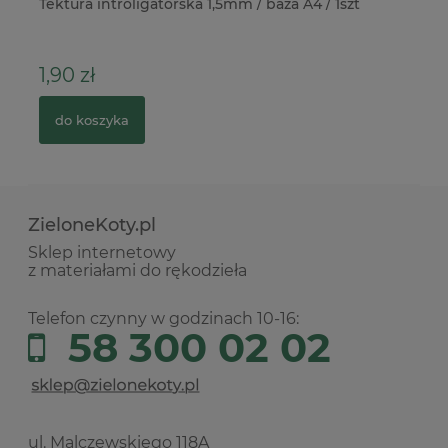
ex
Tektura introligatorska 1,5mm / baza A4 / 1szt
Fo
St
1,90 zł
6
do koszyka
ZieloneKoty.pl
Sklep internetowy
z materiałami do rękodzieła
Telefon czynny w godzinach 10-16:
58 300 02 02
ul. Malczewskiego 118A