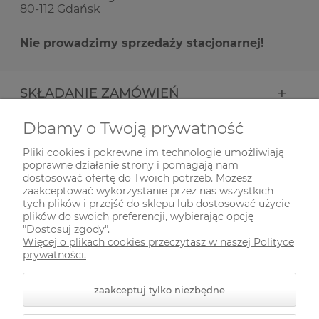
80-112 Gdańsk
Nie prowadzimy sprzedaży stacjonarnej!
SKŁADANIE ZAMÓWIEŃ
Dbamy o Twoją prywatność
INFORMACJE
Pliki cookies i pokrewne im technologie umożliwiają
poprawne działanie strony i pomagają nam
ODWIEDŹ NAS NA
dostosować ofertę do Twoich potrzeb. Możesz
zaakceptować wykorzystanie przez nas wszystkich
tych plików i przejść do sklepu lub dostosować użycie
plików do swoich preferencji, wybierając opcję
"Dostosuj zgody".
Więcej o plikach cookies przeczytasz w naszej Polityce
prywatności.
zaakceptuj tylko niezbędne