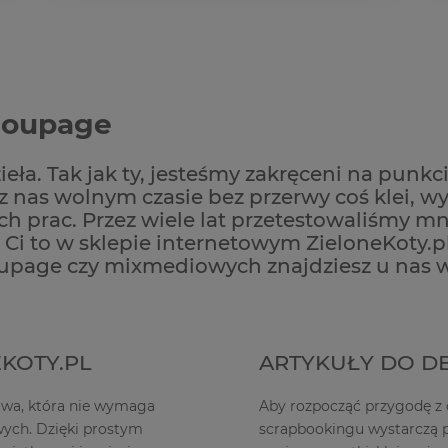
ecoupage
ieła. Tak jak ty, jesteśmy zakręceni na punk
 nas wolnym czasie bez przerwy coś klei, wy
 prac. Przez wiele lat przetestowaliśmy mn
 Ci to w sklepie internetowym ZieloneKoty.pl
upage czy mixmediowych znajdziesz u nas w
KOTY.PL
ARTYKUŁY DO D
bawa, która nie wymaga
Aby rozpocząć przygodę z
wych. Dzięki prostym
scrapbookingu wystarczą pr