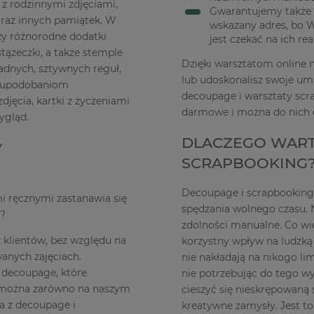
z rodzinnymi zdjęciami,
Gwarantujemy także
oraz innych pamiątek. W
wskazany adres, bo 
zy różnorodne dodatki
jest czekać na ich rea
tążeczki, a także stemple
Dzięki warsztatom online
żadnych, sztywnych reguł,
lub udoskonalisz swoje umi
i upodobaniom
decoupage i warsztaty scr
djęcia, kartki z życzeniami
darmowe i można do nich d
ygląd.
DLACZEGO WART
Y
SCRAPBOOKING
Decoupage i scrapbooking 
i ręcznymi zastanawia się
spędzania wolnego czasu. Ni
g?
zdolności manualne. Co wię
z klientów, bez względu na
korzystny wpływ na ludzką
anych zajęciach.
nie nakładają na nikogo li
 decoupage, które
nie potrzebując do tego w
e można zarówno na naszym
cieszyć się nieskrępowaną
ia z decoupage i
kreatywne zamysły. Jest t