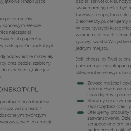
jątkowe i inspirujące
papier, serwetki, klej, noż
swoich umiejętności, być 
tuszów, stempli, foremek 
niu przedmiotów
ZieloneKoty.pl. oferujemy 
 w końcowym efekcie
W przejrzystych kategoriac
ice najczęściej
wzorach i kolorach, serwetk
rowych lub papierów
ryżowy, kwiatki Wszystkie 
ym sklepie Zielonekoty.pl
jednym miejscu.
dą odpowiednie materiały
Jeśli chcesz, by Twój talent
farby oraz pędzle, szablony
pomożemy ci w zakupach 
do ozdabiania ,takie jak
sklepie internetowym. Co z
.
Zawsze możesz liczy
ONEKOTY.PL
materiałów; nasz zes
sprzedajemy i pomoż
Staramy się utrzyma
ryginalnych przedmiotów
zaoszczędzisz czas i 
łaszcza wśród osób z
Oferujemy produkty 
t doskonałym twórczym
zaawansowania. Dzię
towarzyszących im emocji.
scrapbookingiem, or
nadmiernych nakład