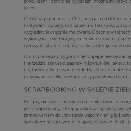
produktom i odrobinie wyobraźni można stworzyć wy
prace.
Decoupage pochodzi z Chin, polegała na dekorowa
motywami wyciętymi z papieru w taki sposób, aby
wyglądały jak ręcznie malowane. Obecnie w tej techn
wykorzystuje się motywy z cienkich serwetek papie
ryżowych, których bogatą kolekcję oferujemy w nasz
Do rozpoczęcia przygody z decoupage niezbędne bę
i narzędzia: serwetki, papiery ryżowe, kleje, lakiery, 
czy foremki. Na pewno przydadzą się też przedmioty 
drewniane pudełka i szkatułki czy plastikowe bombki
SCRAPBOOKING W SKLEPIE ZIEL
Kolejną, niezwykle popularną techniką tworzenia o
jest scrapbooking. Dużą popularnością cieszy się zw
zamiłowaniem do utrwalania wspomnień, gdyż jes
sposobem na zatrzymanie najpiękniejszych chwil i 