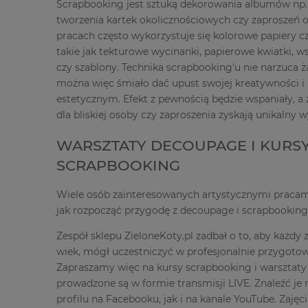
Scrapbooking jest sztuką dekorowania albumów np. 
tworzenia kartek okolicznościowych czy zaproszeń 
pracach często wykorzystuje się kolorowe papiery c
takie jak tekturowe wycinanki, papierowe kwiatki, ws
czy szablony. Technika scrapbooking'u nie narzuca 
można więc śmiało dać upust swojej kreatywności 
estetycznym. Efekt z pewnością będzie wspaniały, a z
dla bliskiej osoby czy zaproszenia zyskają unikalny w
WARSZTATY DECOUPAGE I KURS
SCRAPBOOKING
Wiele osób zainteresowanych artystycznymi pracam
jak rozpocząć przygodę z decoupage i scrapbookin
Zespół sklepu ZieloneKoty.pl zadbał o to, aby każdy 
wiek, mógł uczestniczyć w profesjonalnie przygotow
Zapraszamy więc na kursy scrapbooking i warsztaty
prowadzone są w formie transmisji LIVE. Znaleźć j
profilu na Facebooku, jak i na kanale YouTube. Zajęc