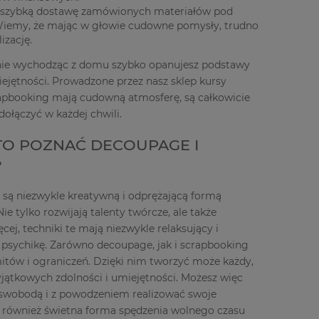
 szybką dostawę zamówionych materiałów pod
Wiemy, że mając w głowie cudowne pomysły, trudno
lizację.
 nie wychodząc z domu szybko opanujesz podstawy
ejętności. Prowadzone przez nasz sklep kursy
apbooking mają cudowną atmosferę, są całkowicie
ołączyć w każdej chwili.
O POZNAĆ DECOUPAGE I
?
są niezwykle kreatywną i odprężającą formą
e tylko rozwijają talenty twórcze, ale także
cej, techniki te mają niezwykle relaksujący i
 psychikę. Zarówno decoupage, jak i scrapbooking
mitów i ograniczeń. Dzięki nim tworzyć może każdy,
yjątkowych zdolności i umiejętności. Możesz więc
 swobodą i z powodzeniem realizować swoje
o również świetna forma spędzenia wolnego czasu