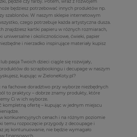
yczki, pędzle czy farby. Potem, wraz z rozwojem
może będziesz potrzebować innych produktów np.
czy szablonów. W naszym sklepie internetowym
wszystko, czego potrzebuje każda artystyczna dusza.
h znajdziesz kartki papieru w różnych rozmiarach,
i uniwersalne i okolicznościowe, ćwieki, papier
niezbędne i nierzadko inspirujące materiały kupisz
 lub pasja Twoich dzieci ciągle się rozwijały,
produktów do scrapbookingu i decupage w naszym
yskujesz, kupując w ZieloneKoty.pl?
ć na fachowe doradztwo przy wyborze niezbędnych
pól to praktycy – dobrze znamy produkty, które
emy Ci w ich wyborze.
ć kompletną ofertę – kupując w jednym miejscu
pieniądze.
w konkurencyjnych cenach i na różnym poziomie
ki temu rozpoczęcie przygody z decoupage i
az jej kontunuowanie, nie będzie wymagało
ów finansowych.